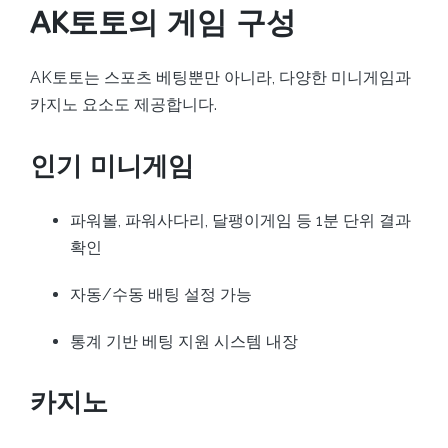
AK토토의 게임 구성
AK토토는 스포츠 베팅뿐만 아니라, 다양한 미니게임과
카지노 요소도 제공합니다.
인기 미니게임
파워볼, 파워사다리, 달팽이게임 등 1분 단위 결과
확인
자동/수동 배팅 설정 가능
통계 기반 베팅 지원 시스템 내장
카지노