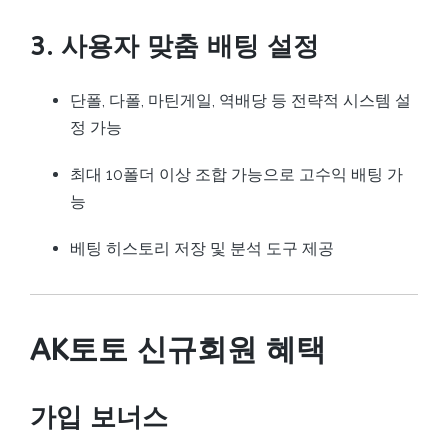
3. 사용자 맞춤 배팅 설정
단폴, 다폴, 마틴게일, 역배당 등 전략적 시스템 설
정 가능
최대 10폴더 이상 조합 가능으로 고수익 배팅 가
능
베팅 히스토리 저장 및 분석 도구 제공
AK토토 신규회원 혜택
가입 보너스