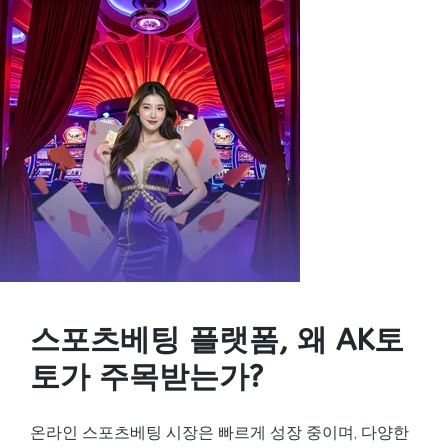
스포츠베팅 플랫폼, 왜 AK토
토가 주목받는가?
온라인 스포츠베팅 시장은 빠르게 성장 중이며, 다양한