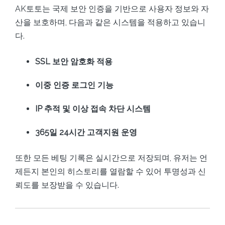
AK토토는 국제 보안 인증을 기반으로 사용자 정보와 자
산을 보호하며, 다음과 같은 시스템을 적용하고 있습니
다.
SSL 보안 암호화 적용
이중 인증 로그인 기능
IP 추적 및 이상 접속 차단 시스템
365일 24시간 고객지원 운영
또한 모든 베팅 기록은 실시간으로 저장되며, 유저는 언
제든지 본인의 히스토리를 열람할 수 있어 투명성과 신
뢰도를 보장받을 수 있습니다.