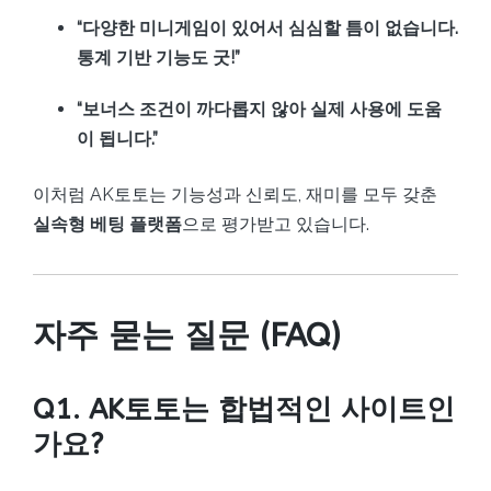
“다양한 미니게임이 있어서 심심할 틈이 없습니다.
통계 기반 기능도 굿!”
“보너스 조건이 까다롭지 않아 실제 사용에 도움
이 됩니다.”
이처럼 AK토토는 기능성과 신뢰도, 재미를 모두 갖춘
실속형 베팅 플랫폼
으로 평가받고 있습니다.
자주 묻는 질문 (FAQ)
Q1. AK토토는 합법적인 사이트인
가요?