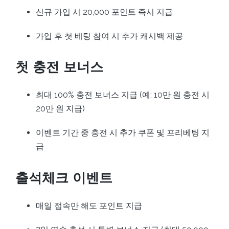
신규 가입 시 20,000 포인트 즉시 지급
가입 후 첫 베팅 참여 시 추가 캐시백 제공
첫 충전 보너스
최대 100% 충전 보너스 지급 (예: 10만 원 충전 시
20만 원 지급)
이벤트 기간 중 충전 시 추가 쿠폰 및 프리베팅 지
급
출석체크 이벤트
매일 접속만 해도 포인트 지급