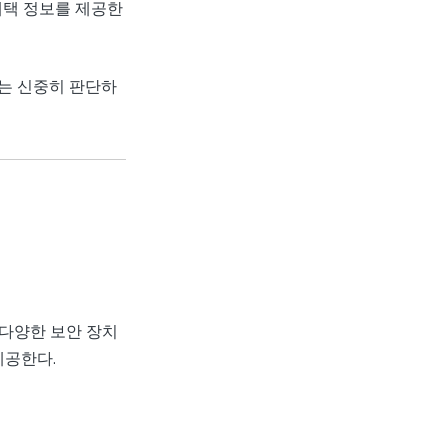
 혜택 정보를 제공한
는 신중히 판단하
 다양한 보안 장치
제공한다.