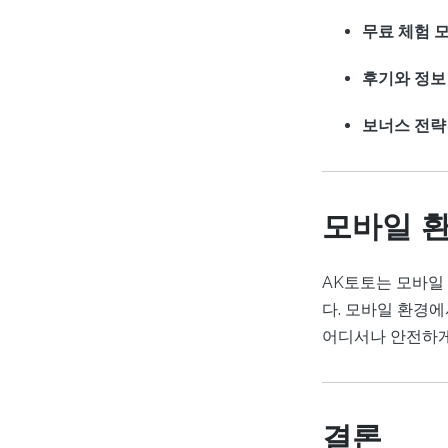
무료 체험 
후기와 정보
보너스 전략
모바일 환
AK토토는 모바일
다. 모바일 환경에
어디서나 안전하게
결론