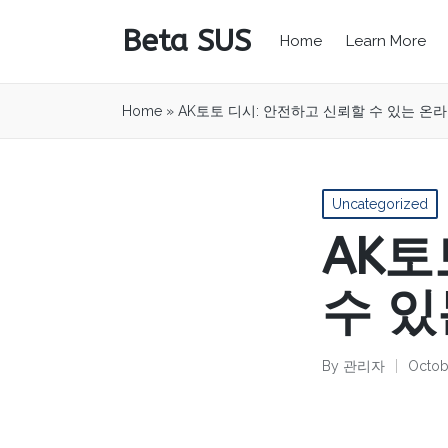
Beta SUS
Home
Learn More
Home
»
AK토토 디시: 안전하고 신뢰할 수 있는 온
Posted
Uncategorized
in
AK토
수 있
By
관리자
Octob
Posted
by