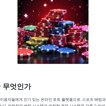
란 무엇인가
 이용자들에게 인기 있는 온라인 토토 플랫폼으로, 스포츠 배팅과
스다. 안정적인 배팅 시스템과 안전한 결제 시스템을 갖추고 있어