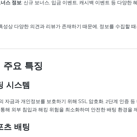
보너스 정보
: 신규 보너스, 입금 이벤트, 캐시백 이벤트 등 다양한
특성상 다양한 의견과 리뷰가 존재하기 때문에, 정보를 수집할 때
 주요 특징
팅 시스템
 자금과 개인정보를 보호하기 위해 SSL 암호화, 2단계 인증 등
 통해 외부 침입과 해킹 위험을 최소화하며 안전한 배팅 환경을 
포츠 배팅