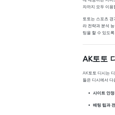
자까지 모두 이용
토토는 스포츠 경
라 전략과 분석 
팅을 할 수 있도록
AK토토 
AK토토 디시는 
들은 디시에서 다음
사이트 안정
배팅 팁과 