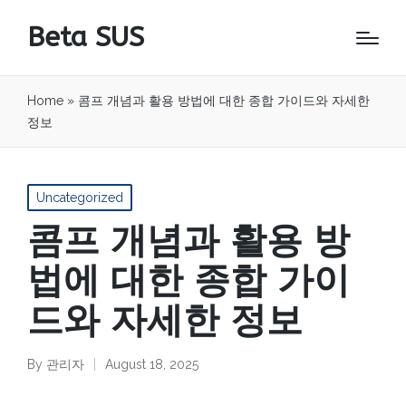
Beta SUS
Home
»
콤프 개념과 활용 방법에 대한 종합 가이드와 자세한
정보
Posted
Uncategorized
in
콤프 개념과 활용 방
법에 대한 종합 가이
드와 자세한 정보
By
관리자
August 18, 2025
Posted
by