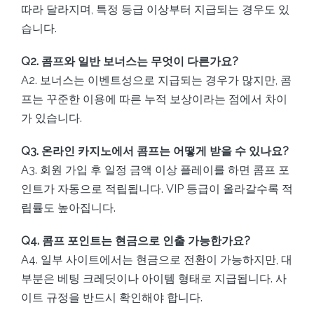
따라 달라지며, 특정 등급 이상부터 지급되는 경우도 있
습니다.
Q2. 콤프와 일반 보너스는 무엇이 다른가요?
A2. 보너스는 이벤트성으로 지급되는 경우가 많지만, 콤
프는 꾸준한 이용에 따른 누적 보상이라는 점에서 차이
가 있습니다.
Q3. 온라인 카지노에서 콤프는 어떻게 받을 수 있나요?
A3. 회원 가입 후 일정 금액 이상 플레이를 하면 콤프 포
인트가 자동으로 적립됩니다. VIP 등급이 올라갈수록 적
립률도 높아집니다.
Q4. 콤프 포인트는 현금으로 인출 가능한가요?
A4. 일부 사이트에서는 현금으로 전환이 가능하지만, 대
부분은 베팅 크레딧이나 아이템 형태로 지급됩니다. 사
이트 규정을 반드시 확인해야 합니다.