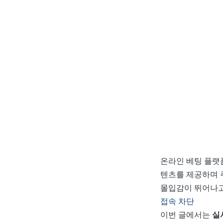
온라인 베팅 플랫폼 
텐츠를 제공하며 
몰입감이 뛰어나고
접속 차단
이번 글에서는
실