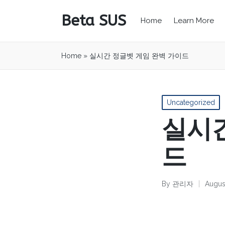
Beta SUS
Home
Learn More
Home
»
실시간 정글벳 게임 완벽 가이드
Posted
Uncategorized
in
실시간
드
By
관리자
Augus
Posted
by