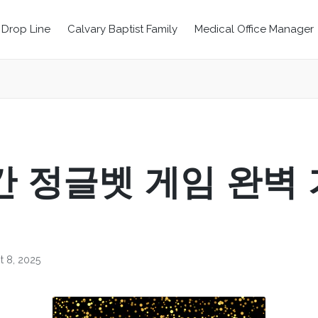
Drop Line
Calvary Baptist Family
Medical Office Manager
 정글벳 게임 완벽
t 8, 2025