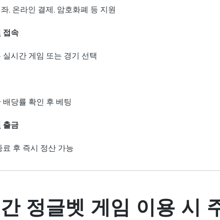
좌, 온라인 결제, 암호화폐 등 지원
및 접속
 실시간 게임 또는 경기 선택
 배당률 확인 후 베팅
및 출금
종료 후 즉시 정산 가능
시간 정글벳 게임 이용 시