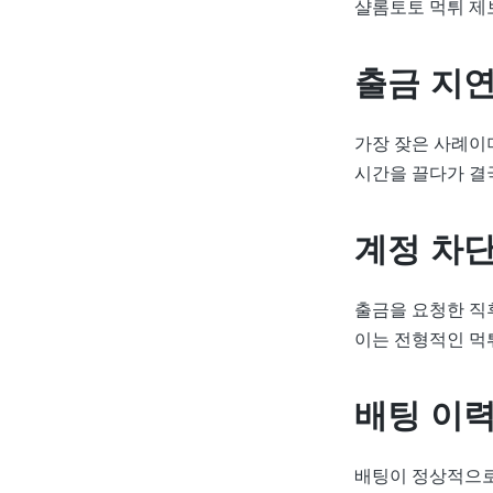
샬롬토토 먹튀 제
출금 지연
가장 잦은 사례이며
시간을 끌다가 결
계정 차단
출금을 요청한 직
이는 전형적인 먹
배팅 이력
배팅이 정상적으