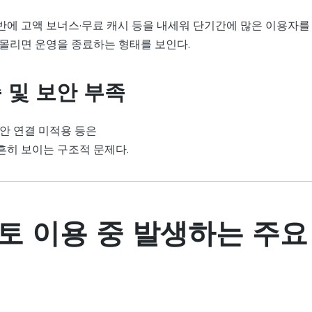
반에 고액 보너스·무료 캐시 등을 내세워 단기간에 많은 이용자를
 몰리면 운영을 종료하는 형태를 보인다.
 및 보안 부족
 보안 연결 미적용 등은
흔히 보이는 구조적 문제다.
토 이용 중 발생하는 주요