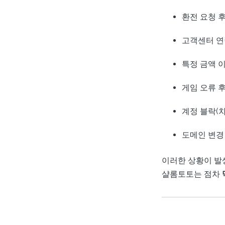
환전 요청 
고객센터 연
특정 금액 
게임 오류 후
계정 블락(차
도메인 변경
이러한 상황이 발
샬롬토토는 점차