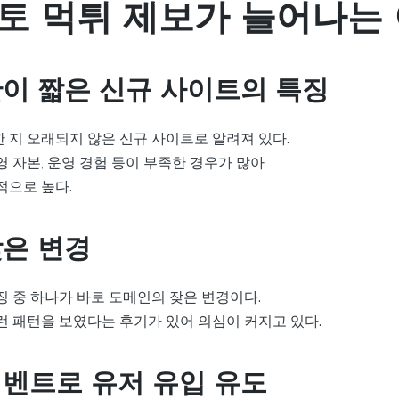
토 먹튀 제보가 늘어나는
이 짧은 신규 사이트의 특징
 지 오래되지 않은 신규 사이트로 알려져 있다.
 자본, 운영 경험 등이 부족한 경우가 많아
적으로 높다.
잦은 변경
징 중 하나가 바로 도메인의 잦은 변경이다.
런 패턴을 보였다는 후기가 있어 의심이 커지고 있다.
벤트로 유저 유입 유도