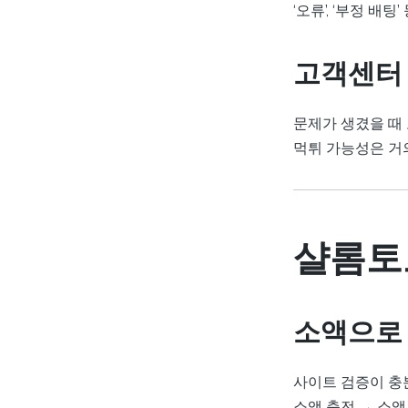
‘오류’, ‘부정 배
고객센터
문제가 생겼을 때
먹튀 가능성은 거의
샬롬토
소액으로
사이트 검증이 충
소액 충전 → 소액