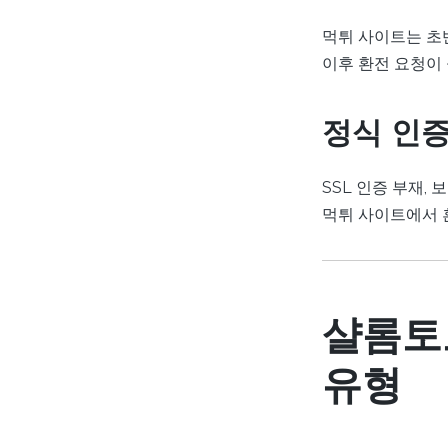
먹튀 사이트는 초
이후 환전 요청이
정식 인증
SSL 인증 부재,
먹튀 사이트에서 
샬롬토
유형