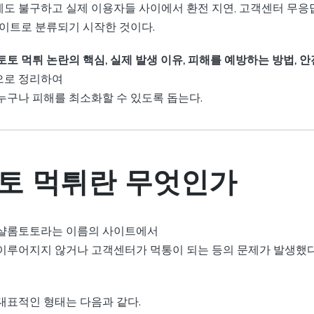
도 불구하고 실제 이용자들 사이에서 환전 지연, 고객센터 무응답
사이트로 분류되기 시작한 것이다.
토 먹튀 논란의 핵심, 실제 발생 이유, 피해를 예방하는 방법, 
으로 정리하여
누구나 피해를 최소화할 수 있도록 돕는다.
토 먹튀란 무엇인가
 샬롬토토라는 이름의 사이트에서
이루어지지 않거나 고객센터가 먹통이 되는 등의 문제가 발생했
대표적인 형태는 다음과 같다.