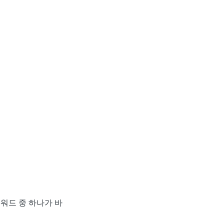
워드 중 하나가 바