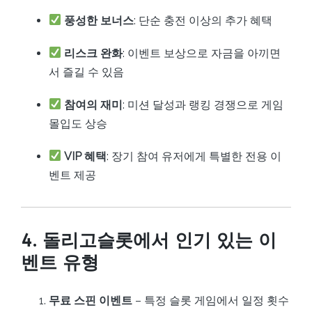
풍성한 보너스
: 단순 충전 이상의 추가 혜택
리스크 완화
: 이벤트 보상으로 자금을 아끼면
서 즐길 수 있음
참여의 재미
: 미션 달성과 랭킹 경쟁으로 게임
몰입도 상승
VIP 혜택
: 장기 참여 유저에게 특별한 전용 이
벤트 제공
4. 돌리고슬롯에서 인기 있는 이
벤트 유형
무료 스핀 이벤트
– 특정 슬롯 게임에서 일정 횟수