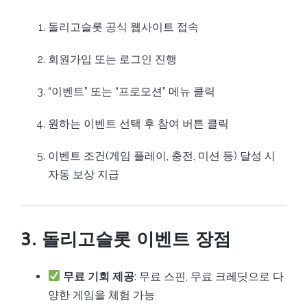
돌리고슬롯 공식 웹사이트 접속
회원가입 또는 로그인 진행
“이벤트” 또는 “프로모션” 메뉴 클릭
원하는 이벤트 선택 후 참여 버튼 클릭
이벤트 조건(게임 플레이, 충전, 미션 등) 달성 시
자동 보상 지급
3. 돌리고슬롯 이벤트 장점
무료 기회 제공
: 무료 스핀, 무료 크레딧으로 다
양한 게임을 체험 가능