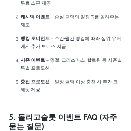
무료 스핀 제공
캐시백 이벤트
– 손실 금액의 일정 %를 돌려주는
제도
랭킹 토너먼트
– 주간·월간 랭킹에 따라 상위 유저
에게 추가 보너스 지급
시즌 이벤트
– 명절, 크리스마스, 할로윈 등 시즌별
특별 프로모션
충전 프로모션
– 일정 금액 이상 충전 시 추가 크
레딧 제공
5. 돌리고슬롯 이벤트 FAQ (자주
묻는 질문)